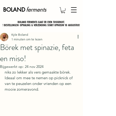
ferments
BOLAND
BOLAND FERMENTS GAAT ER EVEN TUSSENUIT.
BOLAND FERMENTS GAAT ER EVEN TUSSENUIT.
! BESTELLINGEN: OPHALING & VERZENDING START OPNIEUW 10 AUGUSTUS!
! BESTELLINGEN: OPHALING & VERZENDING START OPNIEUW 10 AUGUSTUS!
Kyle Boland
1 minuten om te lezen
Börek met spinazie, feta
en miso!
Bijgewerkt op:
24 nov 2024
niks zo lekker als vers gemaakte börek. 
Ideaal om mee te nemen op picknick of 
van te peuzelen onder vrienden op een 
mooie zomeravond.