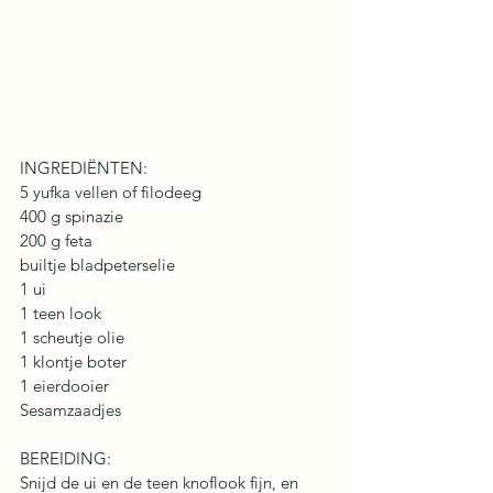
INGREDIËNTEN:
5 yufka vellen of filodeeg
400 g spinazie
200 g feta
builtje bladpeterselie
1 ui
1 teen look
1 scheutje olie
1 klontje boter
1 eierdooier
Sesamzaadjes
BEREIDING: 
Snijd de ui en de teen knoflook fijn, en 