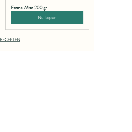
Fennel Miso 200 gr
Nu kopen
RECEPTEN
Alles weergeven
Recente blogposts