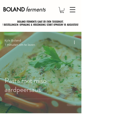
ferments
BOLAND
BOLAND FERMENTS GAAT ER EVEN TUSSENUIT.
BOLAND FERMENTS GAAT ER EVEN TUSSENUIT.
! BESTELLINGEN: OPHALING & VERZENDING START OPNIEUW 10 AUGUSTUS!
! BESTELLINGEN: OPHALING & VERZENDING START OPNIEUW 10 AUGUSTUS!
Kyle Boland
1 minuten om te lezen
Pasta met miso-
aardpeersaus