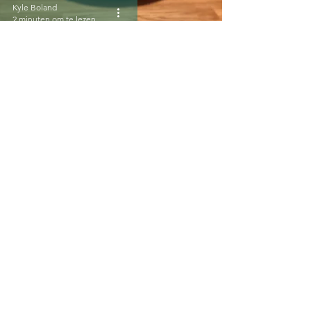
Kyle Boland
2 minuten om te lezen
inspiratiebord 1
Kyle Boland
3 minuten om te lezen