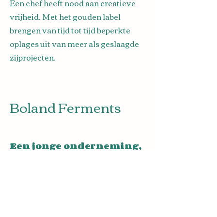
Een chef heeft nood aan creatieve
vrijheid. Met het gouden label
brengen van tijd tot tijd beperkte
oplages uit van meer als geslaagde
zijprojecten.
Boland Ferments
Een jonge onderneming,
rijk aan ervaring.
Boland Ferments bracht zijn eerste
producten op de markt eind
november 2023.
Sindsdien bouwden we secuur onze