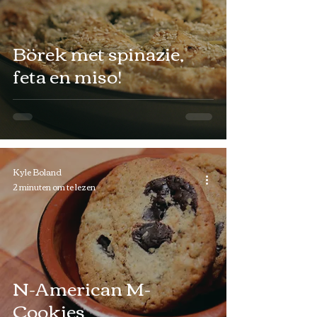
Börek met spinazie,
feta en miso!
Kyle Boland
2 minuten om te lezen
N-American M-
Cookies