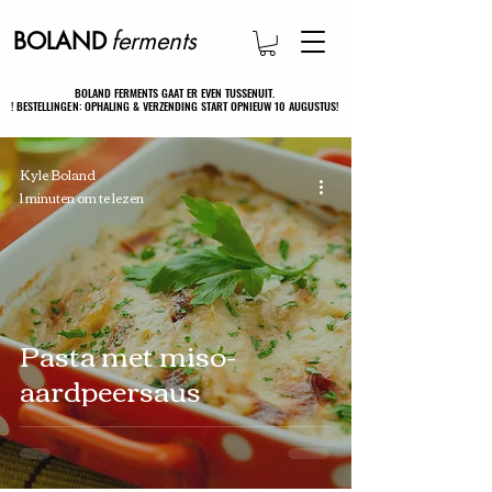
ferments
BOLAND
BOLAND FERMENTS GAAT ER EVEN TUSSENUIT.
BOLAND FERMENTS GAAT ER EVEN TUSSENUIT.
! BESTELLINGEN: OPHALING & VERZENDING START OPNIEUW 10 AUGUSTUS!
! BESTELLINGEN: OPHALING & VERZENDING START OPNIEUW 10 AUGUSTUS!
Kyle Boland
1 minuten om te lezen
Pasta met miso-
aardpeersaus