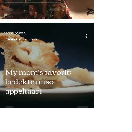
Kyle Boland
3 minuten om te lezen
My mom's favorit:
bedekte miso
appeltaart
Leentje Vandenbussche