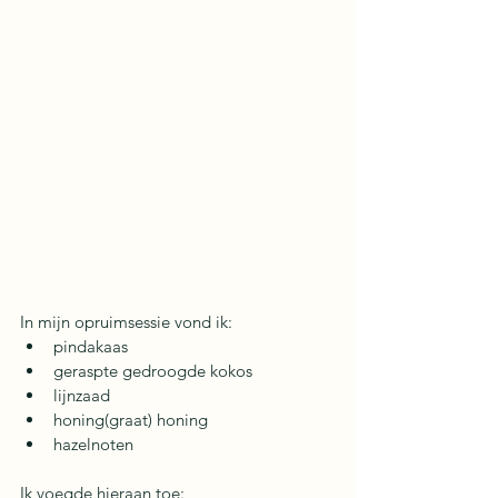
In mijn opruimsessie vond ik: 
pindakaas
geraspte gedroogde kokos
lijnzaad
honing(graat) honing
hazelnoten
Ik voegde hieraan toe: