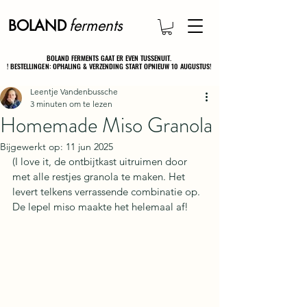
ferments
BOLAND
BOLAND FERMENTS GAAT ER EVEN TUSSENUIT.
BOLAND FERMENTS GAAT ER EVEN TUSSENUIT.
! BESTELLINGEN: OPHALING & VERZENDING START OPNIEUW 10 AUGUSTUS!
! BESTELLINGEN: OPHALING & VERZENDING START OPNIEUW 10 AUGUSTUS!
Leentje Vandenbussche
3 minuten om te lezen
Homemade Miso Granola
Bijgewerkt op:
11 jun 2025
(I love it, de ontbijtkast uitruimen door 
met alle restjes granola te maken. Het 
levert telkens verrassende combinatie op. 
De lepel miso maakte het helemaal af!