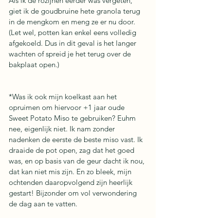
Als ik de rozijnen eerder was vergeten, 
giet ik de goudbruine hete granola terug 
in de mengkom en meng ze er nu door. 
(Let wel, potten kan enkel eens volledig 
afgekoeld. Dus in dit geval is het langer 
wachten of spreid je het terug over de 
bakplaat open.)
*Was ik ook mijn koelkast aan het 
opruimen om hiervoor +1 jaar oude 
Sweet Potato Miso te gebruiken? Euhm 
nee, eigenlijk niet. Ik nam zonder 
nadenken de eerste de beste miso vast. Ik 
draaide de pot open, zag dat het goed 
was, en op basis van de geur dacht ik nou, 
dat kan niet mis zijn. En zo bleek, mijn 
ochtenden daaropvolgend zijn heerlijk 
gestart! Bijzonder om vol verwondering 
de dag aan te vatten. 