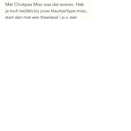
Met Chickpea Miso was dat evenzo. Heb 
je toch twijfels bij jouw kleurtje/type miso, 
start dan met een theelepel i.p.v. een 
soeplepel. Zo simpel is dat!
UPGRADE! 
Per kilo havermout, voeg ik 1 
'zo groot als mogelijke' eetlepel miso toe. 
Ik meng de miso met de natte rozijnen, 
die ik liet uitlekken na deze gespoeld te 
hebben onder de kraan. Meteen nadat de 
granola afgebakken is, schep ik de miso 
rozijn mengeling er onder door. Let wel, 
laat het goed afkoelen alvorens de miso 
granola in de voorraadpot op te bergen. 
Trouwens, het lijkt een gekke combinatie 
maar de Knolselder of Celeriac Miso is 
echt een super combi!