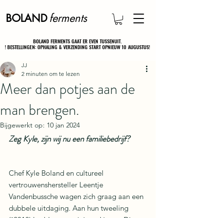
ferments
BOLAND
BOLAND FERMENTS GAAT ER EVEN TUSSENUIT.
BOLAND FERMENTS GAAT ER EVEN TUSSENUIT.
! BESTELLINGEN: OPHALING & VERZENDING START OPNIEUW 10 AUGUSTUS!
! BESTELLINGEN: OPHALING & VERZENDING START OPNIEUW 10 AUGUSTUS!
JJ
2 minuten om te lezen
Meer dan potjes aan de
man brengen.
Bijgewerkt op:
10 jan 2024
Zeg Kyle, zijn wij nu een familiebedrijf?
Chef Kyle Boland en cultureel 
vertrouwenshersteller Leentje 
Vandenbussche wagen zich graag aan een 
dubbele uitdaging. Aan hun tweeling 