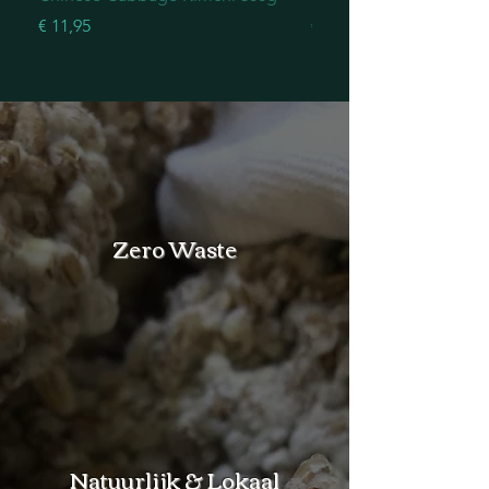
Prijs
Prijs
€ 11,95
€ 11,95
Zero Waste
Natuurlijk & Lokaal