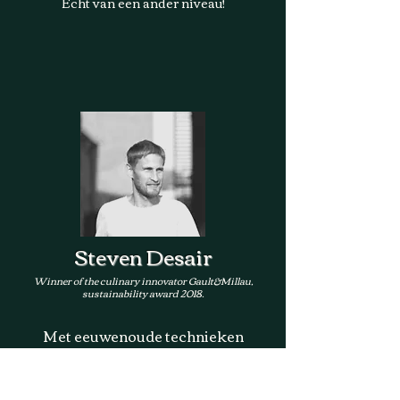
Echt van een ander niveau!
Steven Desair
Winner of the culinary innovator Gault&Millau,
sustainability award 2018.
Met eeuwenoude technieken
serveert Boland Ferments de
lekkerste hedendaagse