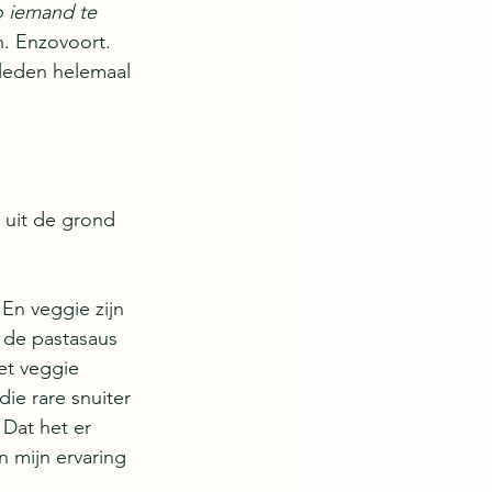
o iemand te 
n. Enzovoort. 
eleden helemaal 
 uit de grond 
En veggie zijn 
t de pastasaus 
et veggie 
ie rare snuiter 
 Dat het er 
In mijn ervaring 