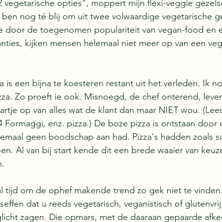
2 vegetarische opties", moppert mijn flexi-veggie gezel
ik ben nog té blij om uit twee volwaardige vegetarische g
 door de toegenomen populariteit van vegan-food en 
ranties, kijken mensen helemaal niet meer op van een vege
a is een bijna te koesteren restant uit het verleden. Ik 
za. Zo proeft ie ook. Misnoegd, de chef onterend, levert
artje op van alles wat de klant dan maar NIET wou. (Lee
 4 Formaggi, enz. pizza.) De boze pizza is ontstaan door 
emaal geen boodschap aan had. Pizza's hadden zoals sal
oen. Al van bij start kende dit een brede waaier van keuz
n.
l tijd om de ophef makende trend zo gek niet te vinden
effen dat u reeds vegetarisch, veganistisch of glutenvrij
licht zagen. Die opmars, met de daaraan gepaarde afkee