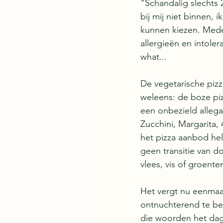
"Schandalig slechts 
bij mij niet binnen, 
kunnen kiezen. Mede
allergieën en intole
what...
De vegetarische pizz
weleens: de boze piz
een onbezield allega
Zucchini, Margarita,
het pizza aanbod hel
geen transitie van d
vlees, vis of groente
Het vergt nu eenmaa
ontnuchterend te bes
die woorden het dag