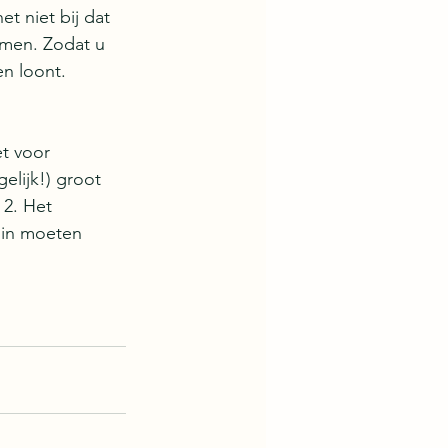
t niet bij dat 
men. Zodat u 
n loont.
t voor 
gelijk!) groot 
 2. Het 
t in moeten 