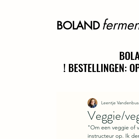
fermen
BOLAND
BOLA
BOLA
! BESTELLINGEN: 
! BESTELLINGEN: 
Leentje Vandenbus
Veggie/veg
"Om een veggie of ve
instructeur op. Ik de