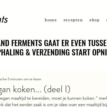
ts
home
recepten
shop
ND FERMENTS GAAT ER EVEN TUSSE
ND FERMENTS GAAT ER EVEN TUSSE
OPHALING & VERZENDING START OPN
OPHALING & VERZENDING START OPN
sche
3 minuten om te lezen
an koken... (deel I)
gan maaltijd te bereiden, moet je kunnen koken." merkt
nk dat het eerder zaak is om je idee over een maaltijd bij 