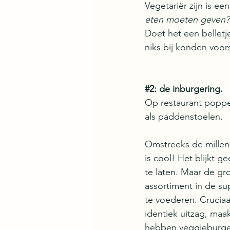
Vegetariër zijn is ee
eten moeten geven?
Doet het een belletje
niks bij konden voors
#2
: de inburgering. 
Op restaurant poppe
als paddenstoelen. 
Omstreeks de millenn
is cool! Het blijkt 
te laten. Maar de gr
assortiment in de su
te voederen. Cruciaal
identiek uitzag, maak
hebben veggieburgers 