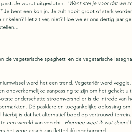
n pest. Je wordt uitgesloten. 
"Want stel je voor dat we z
"
 Je bent een konijn. Je zult nooit groot of sterk worde
 rinkelen? Het zit ver, niet? Hoe we er ons dertig jaar g
tellen...
n de vegetarische spaghetti en de vegetarische lasagna
iumwissel werd het een trend. Vegetariër werd veggie. 
geen onoverkomelijke aanpassing te zijn om het gehakt ui
ootste onderschatte stroomversneller is de intrede van h
permarkten. Dé pasklare en toegankelijke oplossing om d
 hierbij is dat het alternatief bood op vertrouwd terrein.
te een wereld van verschil. 
Hiermee weet ik wat doen!
 
het vegetarisch-zijn (letterlijk) ingeburgerd. 