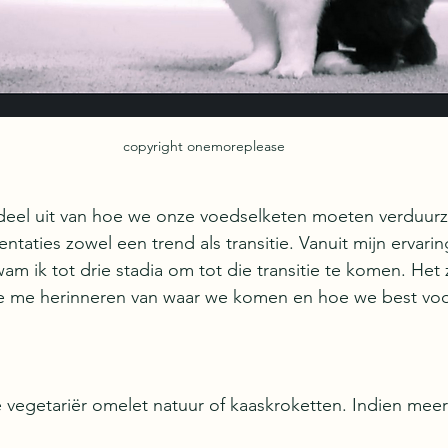
copyright onemoreplease
eel uit van hoe we onze voedselketen moeten verduur
taties zowel een trend als transitie. Vanuit mijn ervaring
am ik tot drie stadia om tot die transitie te komen. Het z
die me herinneren van waar we komen en hoe we best voo
 vegetariër omelet natuur of kaaskroketten. Indien mee