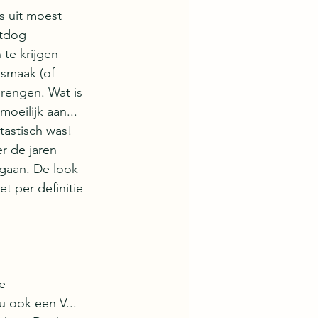
s uit moest 
otdog 
te krijgen 
 smaak (of 
rengen. Wat is 
oeilijk aan...
tastisch was! 
r de jaren 
egaan. De look-
t per definitie 
e 
u ook een V...