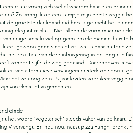
t eerste uur vroeg zich wél af waarom haar eten er ineen
eseters? Zo kreeg ik op een kampje mijn eerste veggie h
it de grootste dankbaarheid heb ik getracht het binnen 
weinig elegant mislukt. Niet alleen de vorm maar ook de
 van enige smaak) viel op geen enkele manier thuis te b
k eet gewoon geen vlees of vis, wat is daar nu toch zo m
at het resultaat van deze inburgering in de long-run fan
eeft zonder twijfel dé weg gebaand. Daarenboven is ove
liteit van alternatieve vervangers er sterk op vooruit g
Maar het zou nog zo'n 15 jaar kosten vooraleer veggie nie
 zijn van vlees- of visgerechten.
kend einde
jnt het woord 'vegetarisch' steeds vaker van de kaart. D
g V vervangt. En nou nou, naast pizza Funghi pronkt n