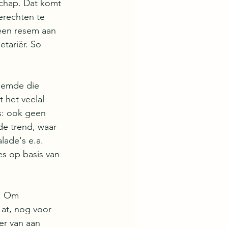
schap. Dat komt 
erechten te 
een resem aan 
tariër. So 
noemde die 
 het veelal 
s: ook geen 
de trend, waar 
ade's e.a.  
es op basis van 
. Om 
 at, nog voor 
r van aan 