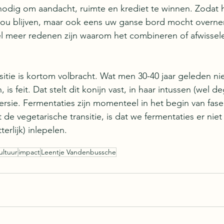
 nodig om aandacht, ruimte en krediet te winnen. Zodat he
ou blijven, maar ook eens uw ganse bord mocht overne
l meer redenen zijn waarom het combineren of afwissele
sitie is kortom volbracht. Wat men 30-40 jaar geleden nie
s feit. Dat stelt dit konijn vast, in haar intussen (wel de
rsie. Fermentaties zijn momenteel in het begin van fase
 de vegetarische transitie, is dat we fermentaties er nie
erlijk) inlepelen. 
ultuur
impact
Leentje Vandenbussche