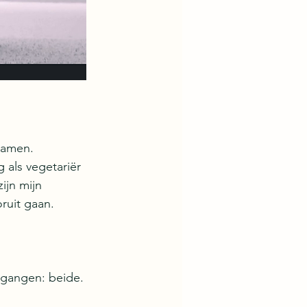
zamen. 
 als vegetariër 
ijn mijn 
ruit gaan. 
rgangen: beide.