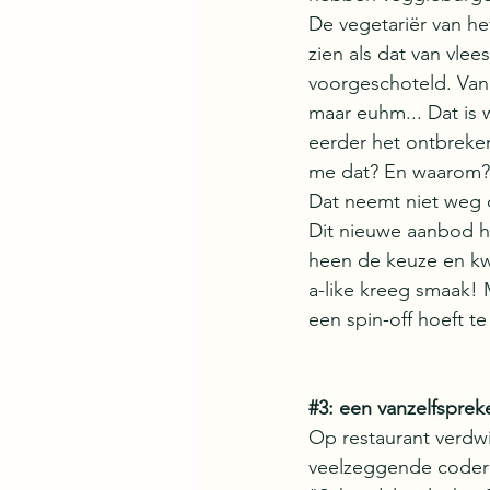
De vegetariër van he
zien als dat van vle
voorgeschoteld. Vanu
maar euhm... Dat is 
eerder het ontbreken
me dat? En waarom? I
Dat neemt niet weg d
Dit nieuwe aanbod h
heen de keuze en kwa
a-like kreeg smaak! 
een spin-off hoeft te
#3
: een vanzelfspre
Op restaurant verdwi
veelzeggende coderin