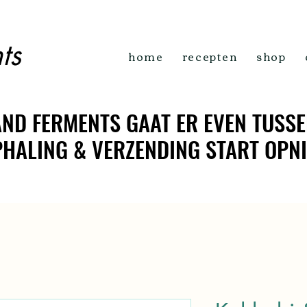
ts
home
recepten
shop
ND FERMENTS GAAT ER EVEN TUSSE
ND FERMENTS GAAT ER EVEN TUSSE
OPHALING & VERZENDING START OPN
OPHALING & VERZENDING START OPN