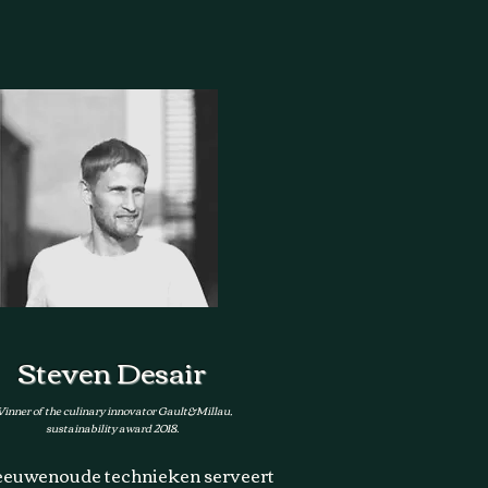
Steven Desair
inner of the culinary innovator Gault&Millau,
sustainability award 2018.
eeuwenoude technieken serveert