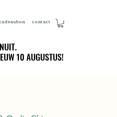
cadeaubon
contact
NUIT.
NUIT.
IEUW 10 AUGUSTUS!
IEUW 10 AUGUSTUS!