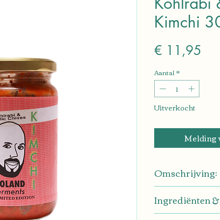
Kohlrabi 
Kimchi 3
Prij
€ 11,95
Aantal
*
Uitverkocht
Melding 
Omschrijving:
Zomerse Kimchi o
Ingrediënten & 
geteelde koolrab
Nettogewicht 30
100% puur natuur